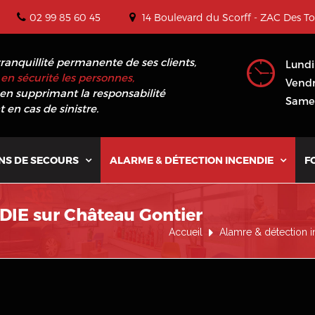
02 99 85 60 45
14 Boulevard du Scorff - ZAC Des T
tranquillité permanente de ses clients,
Lundi
en sécurité les personnes,
Vendr
en supprimant la responsabilité
Samed
 en cas de sinistre.
NS DE SECOURS
ALARME & DÉTECTION INCENDIE
F


E sur Château Gontier
Accueil
Alamre & détection 