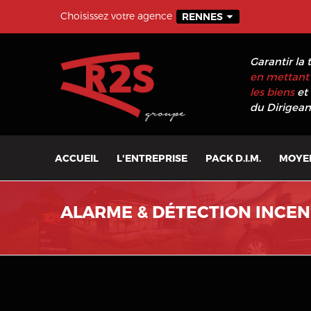
Choisissez votre agence
RENNES
Garantir la 
en mettant 
les biens
et 
du Dirigeant
ACCUEIL
L'ENTREPRISE
PACK D.I.M.
MOYE
ALARME & DÉTECTION INCENDI