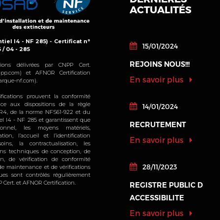
ACTUALITÉS
tiel I4 - NF 285) - Certificat n°
15/01/2024
6 / 04 - 285
REJOINS NOUS!!!
cations délivrées par CNPP Cert.
pp.com) et AFNOR Certification
En savoir plus
rque-nf.com).
ifications prouvent la conformité
ice aux dispositions de la règle
14/01/2024
4, de la norme NFS61-922 et du
iel I4 - NF 285 et garantissent que
RECRUTEMENT
sonnel, les moyens matériels,
sation, l’accueil et l’identification
En savoir plus
oins, la contractualisation, les
ions techniques de conception, de
ion, de vérification de conformité
28/11/2023
, de maintenance et de vérifications
ques sont contrôlés régulièrement
 Cert. et AFNOR Certification.
REGISTRE PUBLIC D
ACCESSIBILITE
En savoir plus