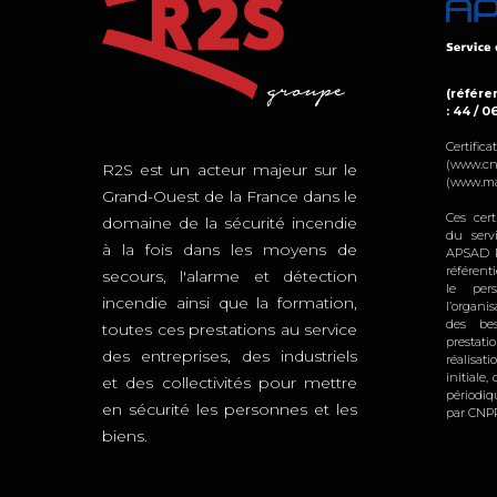
(référen
: 44 / 0
Certifi
(www.cn
R2S est un acteur majeur sur le
(www.ma
Grand-Ouest de la France dans le
Ces cert
domaine de la sécurité incendie
du serv
à la fois dans les moyens de
APSAD R
référent
secours, l'alarme et détection
le per
incendie ainsi que la formation,
l’organi
des bes
toutes ces prestations au service
prestat
des entreprises, des industriels
réalisat
initiale
et des collectivités pour mettre
périodi
en sécurité les personnes et les
par CNPP
biens.