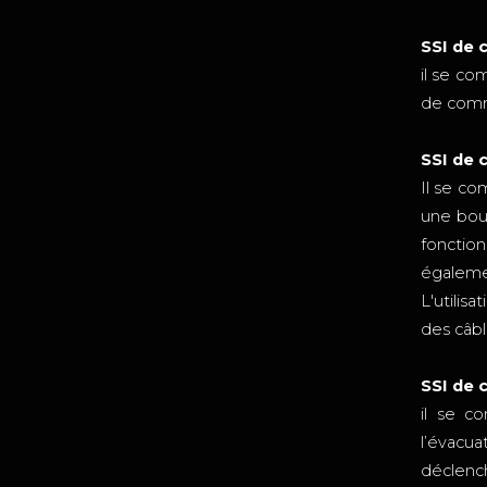
SSI de 
il se c
de comma
SSI de 
Il se co
une bou
fonctio
égaleme
L'utilis
des câbl
SSI de 
il se c
l’évacu
déclench