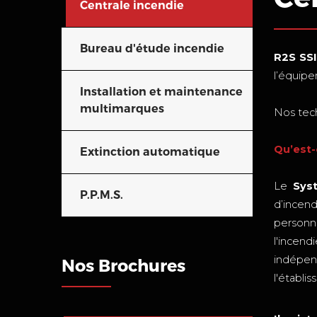
Centrale incendie
Bureau d'étude incendie
R2S SSI
l’équipe
Installation et maintenance
multimarques
Nos tech
Qu’est-
Extinction automatique
Le
Sys
P.P.M.S.
d’incend
personne
l'incend
indépen
Nos Brochures
l'établi