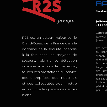
(référen
: 44 / 0
Certifi
(www.cn
R2S est un acteur majeur sur le
(www.ma
Grand-Ouest de la France dans le
Ces cert
domaine de la sécurité incendie
du serv
à la fois dans les moyens de
APSAD R
référent
secours, l'alarme et détection
le per
incendie ainsi que la formation,
l’organi
des bes
toutes ces prestations au service
prestat
des entreprises, des industriels
réalisat
initiale
et des collectivités pour mettre
périodi
en sécurité les personnes et les
par CNPP
biens.