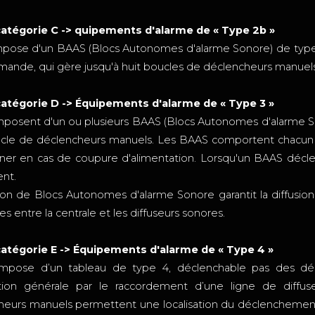
catégorie C -> quipements d'alarme de « Type 2b »
ompose d'un BAAS (Blocs Autonomes d'alarme Sonore) de type 
nde, qui gère jusqu'à huit boucles de déclencheurs manuels
catégorie D -> Équipements d'alarme de « Type 3 »
mposent d'un ou plusieurs BAAS (Blocs Autonomes d'alarme So
cle de déclencheurs manuels. Les BAAS comportent chacun u
nner en cas de coupure d'alimentation. Lorsqu'un BAAS décle
nt.
ation de Blocs Autonomes d'alarme Sonore garantit la diffusi
es entre la centrale et les diffuseurs sonores.
catégorie E -> Équipements d'alarme de « Type 4 »
ompose d’un tableau de type 4, déclenchable pas des déc
ation générale par le raccordement d’une ligne de diffu
eurs manuels permettent une localisation du déclenchement pa