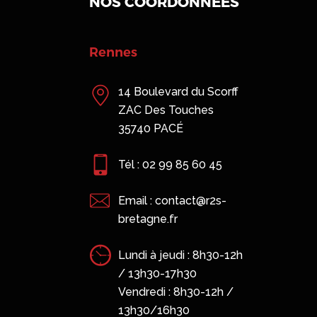
NOS COORDONNÉES
vard du Scorff
 Touches
PACÉ
 99 85 60 45
contact@r2s-
.fr
jeudi : 8h30-12h
-17h30
 : 8h30-12h /
Saint-Malo
16h30