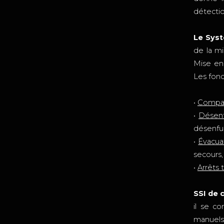
détectio
Le Syst
de la m
Mise en 
Les fonc
•
Compa
•
Désen
désenf
•
Évacua
secours,
•
Arrêts 
SSI de 
il se c
manuels,