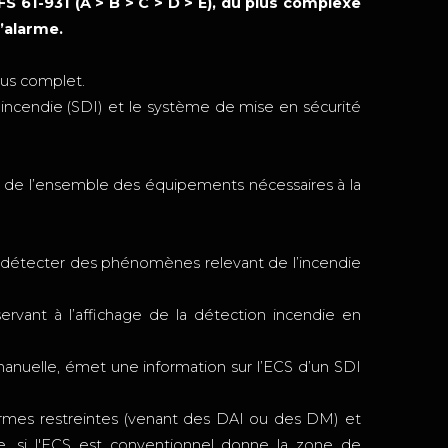
FS 61-931 (A > B > C > D > E), du plus complexe
’alarme.
lus complet.
ncendie (SDI) et le système de mise en sécurité
 de l’ensemble des équipements nécessaires à la
 à détecter des phénomènes relevant de l’incendie
servant à l’affichage de la détection incendie en
manuelle, émet une information sur l’ECS d’un SDI
larmes restreintes (venant des DAI ou des DM) et
le, si l'ECS est conventionnel donne la zone de