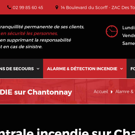
02 99 85 60 45
14 Boulevard du Scorff - ZAC Des T
tranquillité permanente de ses clients,
Lundi
en sécurité les personnes,
Vendr
en supprimant la responsabilité
Samed
 en cas de sinistre.
NS DE SECOURS
ALARME & DÉTECTION INCENDIE
F


IE sur Chantonnay
Accueil
Alamre & 
ntrale incendie sur C