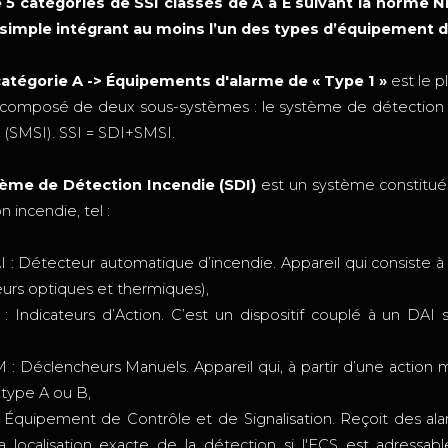
te 5 catégories de SSI classés de A à E suivant la norme N
 simple intégrant au moins l’un des types d’équipement d
catégorie A -> Équipements d'alarme de « Type 1 »
est le p
 composé de deux sous-systèmes : le système de détection i
 (SMSI). SSI = SDI+SMSI.
ème de Détection Incendie (SDI)
est un système constitué
n incendie, tel :
I : Détecteur automatique d’incendie. Appareil qui consiste
urs optiques et thermiques),
 : Indicateurs d’Action. C’est un dispositif couplé à un DAI 
 : Déclencheurs Manuels. Appareil qui, à partir d’une action 
 type A ou B,
 : Équipement de Contrôle et de Signalisation. Reçoit des a
a localisation exacte de la détection si l'ECS est adressab