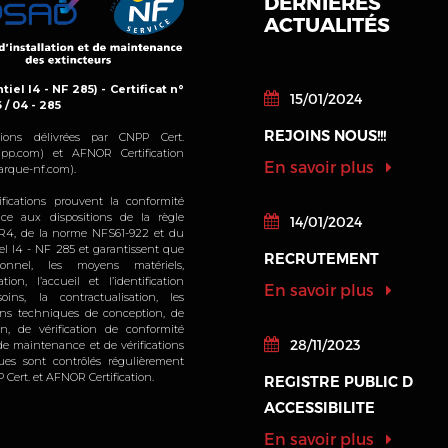
DERNIÈRES
ACTUALITÉS
Rennes
tiel I4 - NF 285) - Certificat n°
15/01/2024
6 / 04 - 285
14 Boule
REJOINS NOUS!!!
cations délivrées par CNPP Cert.
ZAC Des
pp.com) et AFNOR Certification
En savoir plus
rque-nf.com).
35740 
ifications prouvent la conformité
ice aux dispositions de la règle
14/01/2024
Tél : 02
4, de la norme NFS61-922 et du
iel I4 - NF 285 et garantissent que
RECRUTEMENT
sonnel, les moyens matériels,
Email : 
sation, l’accueil et l’identification
En savoir plus
oins, la contractualisation, les
bretagne
ions techniques de conception, de
ion, de vérification de conformité
28/11/2023
, de maintenance et de vérifications
Lundi à 
ques sont contrôlés régulièrement
 Cert. et AFNOR Certification.
REGISTRE PUBLIC D
/ 13h30
ACCESSIBILITE
Vendredi
En savoir plus
13h30/