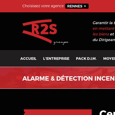
Choisissez votre agence
RENNES
Garantir la 
en mettant 
les biens
et 
du Dirigeant
ACCUEIL
L'ENTREPRISE
PACK D.I.M.
MOYE
ALARME & DÉTECTION INCEND
Ce