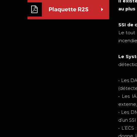
Il exis
Plaquette R2S
au plus
SSI de 
Le tout
incendie
Le Syst
détectio
• Les DA
(détecte
• Les IA
externe,
• Les DM
d’un SSI
• L’ECS
donne l