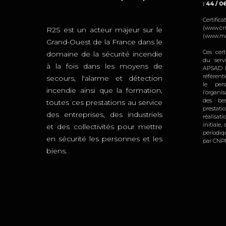
: 44 / 0
Certifi
(www.cn
R2S est un acteur majeur sur le
(www.ma
Grand-Ouest de la France dans le
Ces cert
domaine de la sécurité incendie
du serv
à la fois dans les moyens de
APSAD R
référent
secours, l'alarme et détection
le per
incendie ainsi que la formation,
l’organi
des bes
toutes ces prestations au service
prestat
des entreprises, des industriels
réalisat
initiale
et des collectivités pour mettre
périodi
en sécurité les personnes et les
par CNPP
biens.