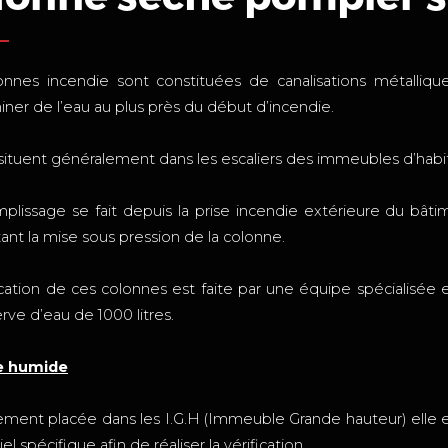
onnes incendie sont constituées de canalisations métalli
ner de l’eau au plus près du début d’incendie.
 situent généralement dans les escaliers des immeubles d’habita
mplissage se fait depuis la prise incendie extérieure du b
nt la mise sous pression de la colonne.
fication de ces colonnes est faite par une équipe spécial
rve d’eau de 1000 litres.
e humide
ement placée dans les I.G.H (Immeuble Grande hauteur) ell
el spécifique afin de réaliser la vérification.