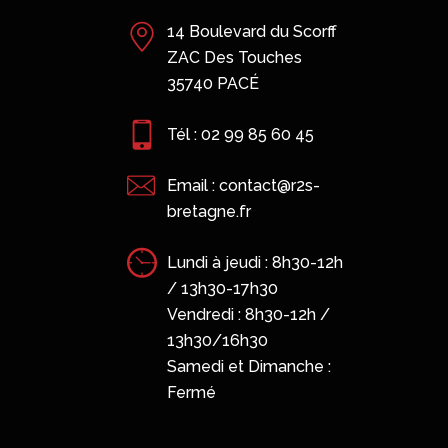
vard du Scorff
 Touches
PACÉ
 99 85 60 45
contact@r2s-
.fr
jeudi : 8h30-12h
-17h30
 : 8h30-12h /
16h30
Saint-Malo
et Dimanche :
13 B rue Claude Bernard
35400 SAINT-MALO