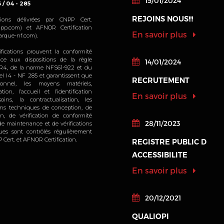
15/01/2024
6 / 04 - 285
14 Boule
REJOINS NOUS!!!
cations délivrées par CNPP Cert.
ZAC Des
pp.com) et AFNOR Certification
En savoir plus
rque-nf.com).
35740 
ifications prouvent la conformité
ice aux dispositions de la règle
14/01/2024
Tél : 02
4, de la norme NFS61-922 et du
iel I4 - NF 285 et garantissent que
RECRUTEMENT
sonnel, les moyens matériels,
Email : 
sation, l’accueil et l’identification
En savoir plus
oins, la contractualisation, les
bretagne
ions techniques de conception, de
ion, de vérification de conformité
28/11/2023
, de maintenance et de vérifications
Lundi à 
ques sont contrôlés régulièrement
 Cert. et AFNOR Certification.
REGISTRE PUBLIC D
/ 13h30
ACCESSIBILITE
Vendredi
En savoir plus
13h30/
Samedi 
Fermé
20/12/2021
QUALIOPI