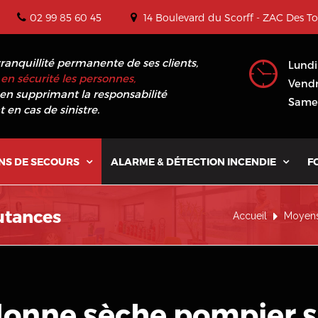
02 99 85 60 45
14 Boulevard du Scorff - ZAC Des T
tranquillité permanente de ses clients,
Lundi
en sécurité les personnes,
Vendr
en supprimant la responsabilité
Samed
 en cas de sinistre.
NS DE SECOURS
ALARME & DÉTECTION INCENDIE
F


tances
Accueil
Moyens
lonne sèche pompier 