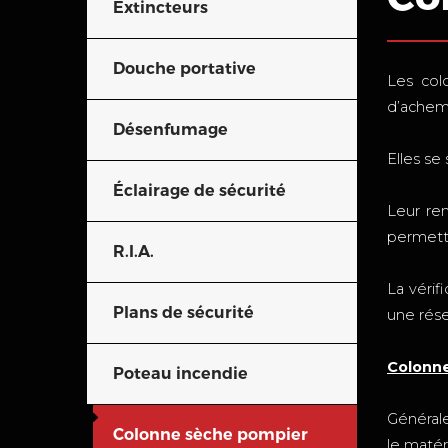
Extincteurs
Douche portative
Les col
d’achemi
Désenfumage
Elles se
Éclairage de sécurité
Leur re
permetta
R.I.A.
La véri
Plans de sécurité
une rése
Colonn
Poteau incendie
Général
Colonne sèche pompier
le matéri