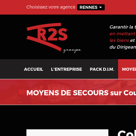
Choisissez votre agence
RENNES
Garantir la 
en mettant 
les biens
et 
du Dirigeant
ACCUEIL
L'ENTREPRISE
PACK D.I.M.
MOYE
MOYENS DE SECOURS sur Cou
Co