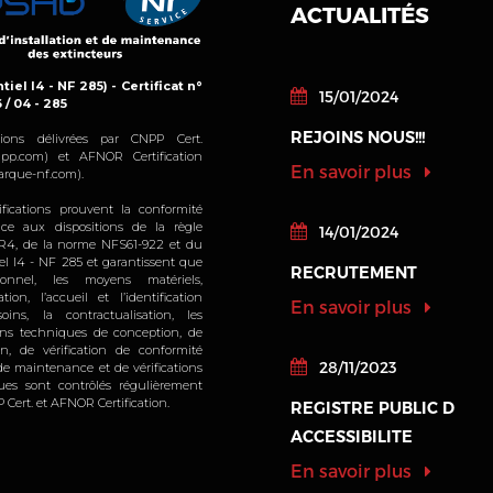
ACTUALITÉS
tiel I4 - NF 285) - Certificat n°
15/01/2024
6 / 04 - 285
REJOINS NOUS!!!
cations délivrées par CNPP Cert.
pp.com) et AFNOR Certification
En savoir plus
rque-nf.com).
ifications prouvent la conformité
ice aux dispositions de la règle
14/01/2024
4, de la norme NFS61-922 et du
iel I4 - NF 285 et garantissent que
RECRUTEMENT
sonnel, les moyens matériels,
sation, l’accueil et l’identification
En savoir plus
oins, la contractualisation, les
ions techniques de conception, de
ion, de vérification de conformité
28/11/2023
, de maintenance et de vérifications
ques sont contrôlés régulièrement
 Cert. et AFNOR Certification.
REGISTRE PUBLIC D
ACCESSIBILITE
En savoir plus