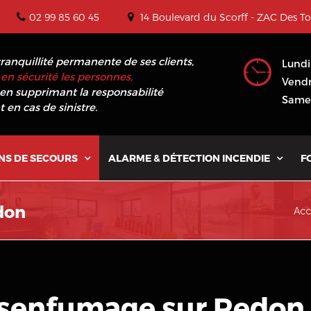
02 99 85 60 45
14 Boulevard du Scorff - ZAC Des T
tranquillité permanente de ses clients,
Lundi
en sécurité les personnes,
Vendr
en supprimant la responsabilité
Samed
 en cas de sinistre.
NS DE SECOURS
ALARME & DÉTECTION INCENDIE
F


don
Acc
senfumage sur Redon