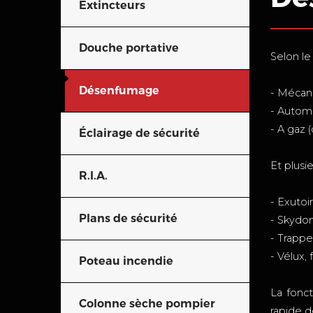
Extincteurs
Douche portative
Selon le
Désenfumage
- Mécani
- Autom
- A gaz 
Éclairage de sécurité
Et plusi
R.I.A.
- Exutoi
Plans de sécurité
- Skyd
- Trapp
- Vélux,
Poteau incendie
La fonc
Colonne sèche pompier
rapide d