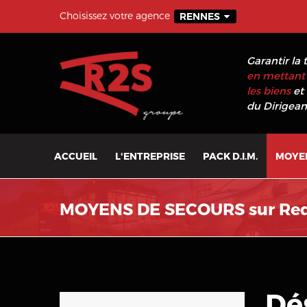
Choisissez votre agence
RENNES
Garantir la 
en mettant 
les biens
et 
du Dirigeant
ACCUEIL
L'ENTREPRISE
PACK D.I.M.
MOYE
MOYENS DE SECOURS sur Re
Dé