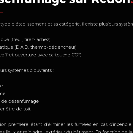
 type d’établissement et sa catégorie, il existe plusieurs sy
que (treuil, tirez-lâchez)
atique (D.A.D, thermo-déclencheur)
(coffret ouverture avec cartouche CO²)
eurs systèmes d’ouvrants :
re
ome
e de désenfumage
 fenêtre de toit
tion première étant d’éliminer les fumées en cas d’incendie
es lieux et rejoindre l’extérieur du bâtiment. En fonction de 