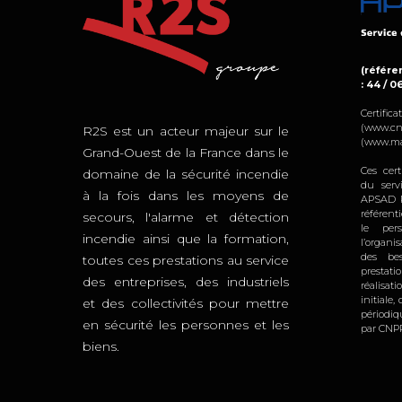
(référen
: 44 / 0
Certifi
(www.cn
R2S est un acteur majeur sur le
(www.ma
Grand-Ouest de la France dans le
Ces cert
domaine de la sécurité incendie
du serv
à la fois dans les moyens de
APSAD R
référent
secours, l'alarme et détection
le per
incendie ainsi que la formation,
l’organi
des bes
toutes ces prestations au service
prestat
des entreprises, des industriels
réalisat
initiale
et des collectivités pour mettre
périodi
en sécurité les personnes et les
par CNPP
biens.